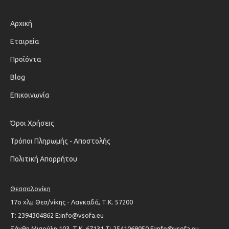
Αρχική
Εταιρεία
Προϊόντα
Blog
Επικοινωνία
Όροι Χρήσεις
Τρόποι Πληρωμής - Αποστολής
Πολιτική Απορρήτου
Θεσσαλονίκη
17ο χλμ Θεσ/νίκης - Λαγκαδά, Τ.Κ. 57200
Τ: 2394304862 Ε:info@vsofa.eu
Ξάνθη Μιαούλη 103, Τ.Κ. 67131 Τ: 2541069050 Ε:info@vsofa.eu