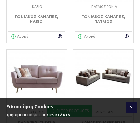
ΚΛΕΙΩ
ΠΑΤΜΟΣ ΓΩΝΙΑ
ΓΩΝΙΑΚΌΣ ΚΑΝΑΠΈΣ,
ΓΩΝΙΑΚΌΣ ΚΑΝΑΠΈΣ,
ΚΛΕΙΏ
ΠΆΤΜΟΣ
Αγορά
Αγορά
Ειδοποίηση Cookies
FILTER PRODUCTS
CLODIA
MERCEDES
χρησιμοποιούμε cookies κτλ κτλ
ΚΑΝΑΠΈΣ, CLODIA
ΚΑΝΑΠΈΣ, MERCEDES
Αγορά
Αγορά