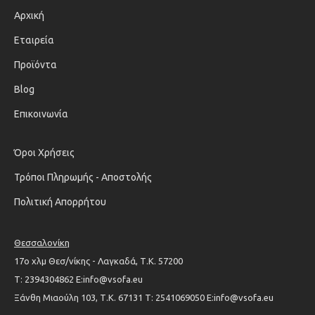
Αρχική
Εταιρεία
Προϊόντα
Blog
Επικοινωνία
Όροι Χρήσεις
Τρόποι Πληρωμής - Αποστολής
Πολιτική Απορρήτου
Θεσσαλονίκη
17ο χλμ Θεσ/νίκης - Λαγκαδά, Τ.Κ. 57200
Τ: 2394304862 Ε:info@vsofa.eu
Ξάνθη Μιαούλη 103, Τ.Κ. 67131 Τ: 2541069050 Ε:info@vsofa.eu