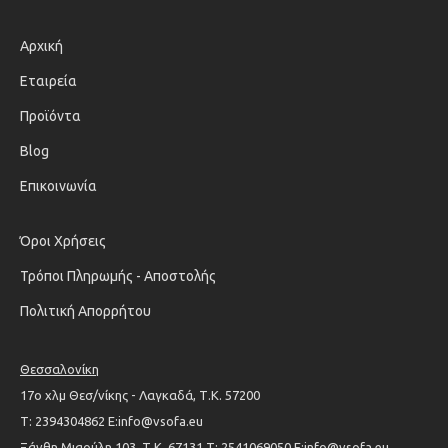
Αρχική
Εταιρεία
Προϊόντα
Blog
Επικοινωνία
Όροι Χρήσεις
Τρόποι Πληρωμής - Αποστολής
Πολιτική Απορρήτου
Θεσσαλονίκη
17ο χλμ Θεσ/νίκης - Λαγκαδά, Τ.Κ. 57200
Τ: 2394304862 Ε:info@vsofa.eu
Ξάνθη Μιαούλη 103, Τ.Κ. 67131 Τ: 2541069050 Ε:info@vsofa.eu