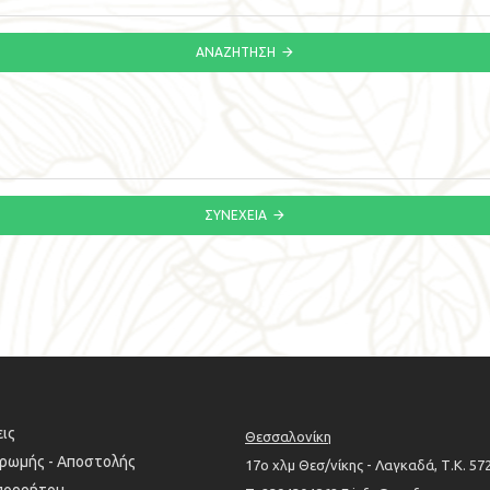
ΑΝΑΖΉΤΗΣΗ
ΣΥΝΈΧΕΙΑ
ις
Θεσσαλονίκη
ηρωμής - Αποστολής
17ο χλμ Θεσ/νίκης - Λαγκαδά, Τ.Κ. 57