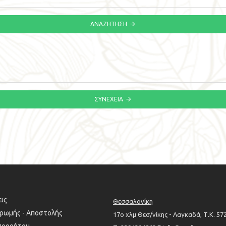
ΑΝΑΖΉΤΗΣΗ
ΣΥΝΈΧΕΙΑ
ις
Θεσσαλονίκη
ηρωμής - Αποστολής
17ο χλμ Θεσ/νίκης - Λαγκαδά, Τ.Κ. 57